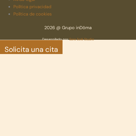
Política privacidad
Política de cookies
2026 @ Grupo inDôma
Desarrollado por
Sara Solé Studio
Solicita una cita
Ingresa o Registro
para guardar tus casas favoritas y más
Iniciar sesión con correo electrónico
¿No tienes una cuenta?
Inscribirse
Ingresa o Registro
para guardar tus casas favoritas y más
Todas las opciones de inicio de sesión
Email