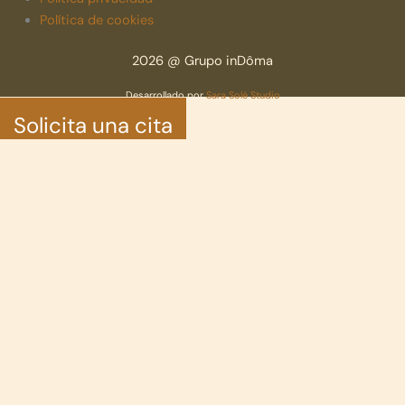
Política de cookies
2026 @ Grupo inDôma
Desarrollado por
Sara Solé Studio
Solicita una cita
Ingresa o Registro
para guardar tus casas favoritas y más
Iniciar sesión con correo electrónico
¿No tienes una cuenta?
Inscribirse
Ingresa o Registro
para guardar tus casas favoritas y más
Todas las opciones de inicio de sesión
Email